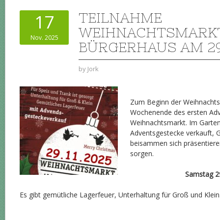
TEILNAHME
17
WEIHNACHTSMARK
Nov. 2025
BÜRGERHAUS AM 29.
by
Jork
Zum Beginn der Weihnachtsz
Wochenende des ersten Ad
Weihnachtsmarkt. Im Garte
Adventsgestecke verkauft, G
beisammen sich präsentieren
sorgen.
Samstag 2
Es gibt gemütliche Lagerfeuer, Unterhaltung für Groß und Klein. De