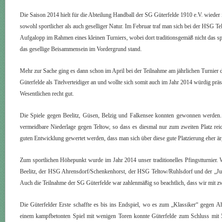
Die Saison 2014 hielt für die Abteilung Handball der SG Güterfelde 1910 e.V. wieder 
sowohl sportlicher als auch geselliger Natur. Im Februar traf man sich bei der HSG T
Aufgalopp im Rahmen eines kleinen Turniers, wobei dort traditionsgemäß nicht das s
das gesellige Beisammensein im Vordergrund stand.
Mehr zur Sache ging es dann schon im April bei der Teilnahme am jährlichen Turnier 
Güterfelde als Titelverteidiger an und wollte sich somit auch im Jahr 2014 würdig prä
Wesentlichen recht gut.
Die Spiele gegen Beelitz, Güsen, Belzig und Falkensee konnten gewonnen werden. L
vermeidbare Niederlage gegen Teltow, so dass es diesmal nur zum zweiten Platz reic
guten Entwicklung gewertet werden, dass man sich über diese gute Platzierung eher ärge
Zum sportlichen Höhepunkt wurde im Jahr 2014 unser traditionelles Pfingstturnier.
Beelitz, der HSG Ahrensdorf/Schenkenhorst, der HSG Teltow/Ruhlsdorf und der „J
Auch die Teilnahme der SG Güterfelde war zahlenmäßig so beachtlich, dass wir mit z
Die Güterfelder Erste schaffte es bis ins Endspiel, wo es zum „Klassiker“ gegen 
einem kampfbetonten Spiel mit wenigen Toren konnte Güterfelde zum Schluss mit 