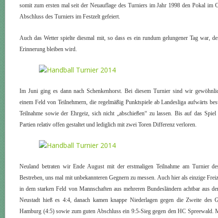
somit zum ersten mal seit der Neuauflage des Turniers im Jahr 1998 den Pokal im 
Abschluss des Turniers im Festzelt gefeiert.
Auch das Wetter spielte diesmal mit, so dass es ein rundum gelungener Tag war, d
Erinnerung bleiben wird.
Im Juni ging es dann nach Schenkenhorst. Bei diesem Turnier sind wir gewöhnlich
einem Feld von Teilnehmern, die regelmäßig Punktspiele ab Landesliga aufwärts best
Teilnahme sowie der Ehrgeiz, sich nicht „abschießen“ zu lassen. Bis auf das Spie
Partien relativ offen gestaltet und lediglich mit zwei Toren Differenz verloren.
Neuland betraten wir Ende August mit der erstmaligen Teilnahme am Turnier 
Bestreben, uns mal mit unbekannteren Gegnern zu messen. Auch hier als einzige Freiz
in dem starken Feld von Mannschaften aus mehreren Bundesländern achtbar aus de
Neustadt hieß es 4:4, danach kamen knappe Niederlagen gegen die Zweite des
Hamburg (4:5) sowie zum guten Abschluss ein 9:5-Sieg gegen den HC Spreewald. Mi