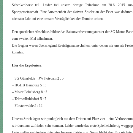
Schenkenhorst teil. Leider fiel unsere dortige Teilnahme am 20.6. 2015 
Sportgemeinschaft. Eine Anwesenheit der aktiven Spieler an der Feier war dadurch
nächsten Jahr auf eine bessere Verträglichkeit der Termine achten.
Den sportlichen Abschluss bildete das Saisonvorbereitungsturnier der SG Motor Babe
zum zweiten Mal teilnahmen.
Die Gegner waren überwiegend Kreisligamannschaften, unter denen wir uns als Freiz
konnten.
Hier die Ergebnisse:
– SG Güterfelde – JW Potsdam 2 : 5
– HGHB Hamburg 5 : 3
– Motor Babelsberg 8 : 5
– Teltow/Ruhlsdorf 5 : 7
– Fürstenwalde 5 : 12
Unterm Strich lagen wir punktgleich mit dem Dritten auf Platz vier – eine Verbesserun
wir durchaus zufrieden sein konnten. Leider wurde das erste Spiel leichtfertig wegge
Lattentreffer verhinderten hier eine bessere Platzierung. Somit bleibt aber fürs nächste 