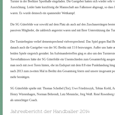
Turnier in der Beelitzer Sporthalle eingeladen. Die Gastgeber hatten sich wieder sehr
Ausrichtung. Leider hatte kurzfristig die Mannschaft aus Falkensee abgesagt, so dass 
waren. Es wurde dennoch ein spannender Wettkampf.
Die SG Güterfelde war sowohl auf dem Platz als auch auf den Zuschauerrängen besten
passiven Mitglieder, die zahlreich angereist waren und mit Ihrer Unterstützung das T
Der Turnierbeginn verlief dementsprechend vielversprechend. Das Spiel gegen Bad B
danach auch die Gastgeber von der SG Beelitz mit 11:6 bezwungen. Außer uns hatte a
beiden Spiele siegreich gestaltet. Im Aufeinandertreffen ging es also um den Turniers
Torverhältnisses hätte der SG Güterfelde ein Unentschieden zum Gesamterfolg ausger
man noch mit zwei Toren hinten, ehe im Endspurt mit dem 8:8 eine Punktlandung hing
nach 2013 zum zweiten Mal in Beelitz den Gesamtsieg feiern und unsere insgesamt pos
mehr bestätigen.
SG Güterfelde spielte mit: Thomas Scheibel (Tor); Uwe Friedrisszyk, Tobias Krehl, 
Henry Wüstenhagen, Norman Behrendt, Lutz Mennicke, Jörg Weiß. René Rosenberg fu
als umsichtiger Coach.
Jahresbericht der Handballer 2014