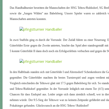
Das Handballturnier bestritten die Mannschaften der HSG Teltow/Ruhlsdorf, SG Bee
sowie die „Jungen Wilden“ aus Babelsberg. Unsere Spieler waren so zahlreich ve
Mannschaften antreten konnten.
In zwei Staffeln ging es durch die Vorrunde. Der Zufall führte zu einer Neuerung: E
Güterfelder Erste gegen die Zweite antreten, brachte das Spiel aber standesgemäß mi
5 konnte Güterfelde II dann doch noch ein Erfolgserlebnis verbuchen und gegen die S
In den Halbfinals standen sich mit Güterfelde I und Ahrensdorf/ Schenkenhorst die 
gegenüber. Die Güterfelder machten ihr bestes Turnierspiel und zogen verdient mi
Vergleich entschieden die Teltower glatt mit 17:5 gegen Babelsberg für sich. So stand
und Teltow/Ruhlsdorf gegenüber. In der Vorrunde lediglich mit einem Tor (4:5) unt
Chancen für dass Endspiel aus. Leider zeigte sich dann ziemlich schnell, wer in d
nehmen würde. Der 9:5-Sieg der Teltower war zu keinem Zeitpunkt gefährdet und da
Pokalsieger gefunden. Glückwunsch an die HSG Teltow/ Ruhlsdorf!