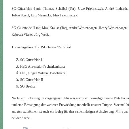
SG Güterfelde I mit: Thomas Scheibel (Tor), Uwe Friedrisszyk, André Luthardt,
Tobias Krehl, Lutz Mennicke, Max Friedrisszyk.
SG Güterfelde II mit: Max Krause (Tor), André Wüstenhagen, Henry Wüstenhagen,
Rebecca Viertel, Jörg Weiß.
Turnierergebnis: 1.) HSG Teltow/Ruhlsdorf
SG Güterfelde I
HSG Ahrensdorf/Schenkenhorst
Die „Jungen Wilden“ Babelsberg
SG Güterfelde II
SG Beelitz
Nach dem Pokalsieg im vergangenen Jahr war auch der diesmalige zweite Platz für u
und eine Bestätigung der weiteren Entwicklung innerhalb unserer Truppe. Zweimal h
antreten zu können ist auch ein Beleg für den zahlenmäßigen Aufschwung. Mit Spaß
bei der Sache.