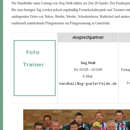
Die Handballer unter Leitung von Jörg Weiß zählen zur Zeit 26 Spieler. Der Punktspiel
Bis zum heutigen Tag werden jedoch regelmäßig Freundschaftsspiele und Turniere mi
umliegenden Orten wie Teltow, Beelitz, Werder, Schenkenhorst, Ruhlsdorf und andere
traditionell stattfindende Pfingstturnier am Pfingstsamstag in Güterfelde.
Ansprechpartner
Jörg Weiß
Tel: 03329 – 615100
Freita
E-Mail:
Fr